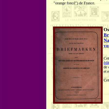
"orange foncé") de France.
Os
Br
Na
vo
Cet
édi
de 
et 
Cet