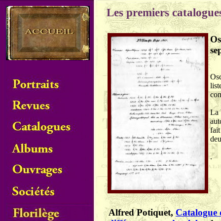
Les premiers catalogue
Os
se
Osc
lis
com
La 
aut
fai
deu
.
Alfred Potiquet,
Catalogue d