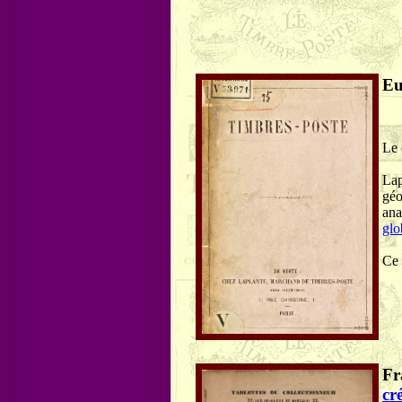
Eu
Le 
Lap
géo
ana
glo
Ce 
Fr
cr