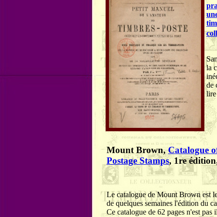
pra
une
tim
col
San
la 
iné
de 
lir
Mount Brown,
Catalogue of
Postage Stamps
, 1re éditio
Le catalogue de Mount Brown est le 
de quelques semaines l'édition du c
Ce catalogue de 62 pages n'est pas i