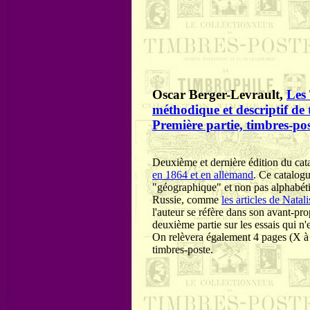
Oscar Berger-Levrault,
Les 
méthodique et descriptif de 
Première partie, timbres-po
Deuxième et dernière édition du ca
en 1864 et en allemand
. Ce catalogu
"géographique" et non pas alphabéti
Russie, comme
les articles de Nata
l'auteur se réfère dans son avant-pr
deuxième partie sur les essais qui n'
On relèvera également 4 pages (X à X
timbres-poste.