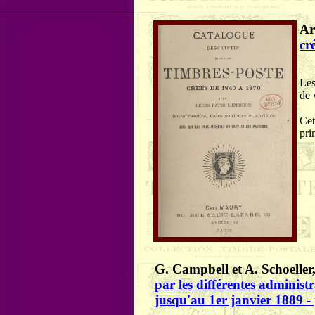
Ar
cr
Les
de 
Cet
pri
G. Campbell et A. Schoeller
par les différentes administ
jusqu'au 1er janvier 1889 -