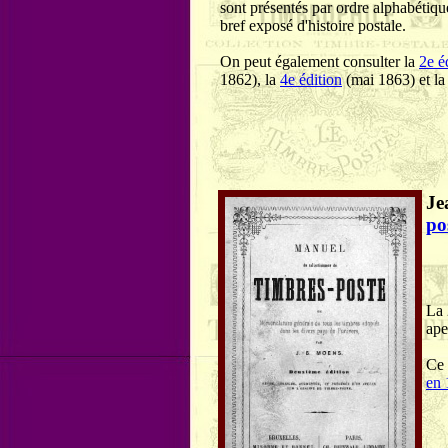
sont présentés par ordre alphabétiqu
bref exposé d'histoire postale.
On peut également consulter la
2e é
1862), la
4e édition
(mai 1863) et l
Je
po
La 
ape
Ce 
en 